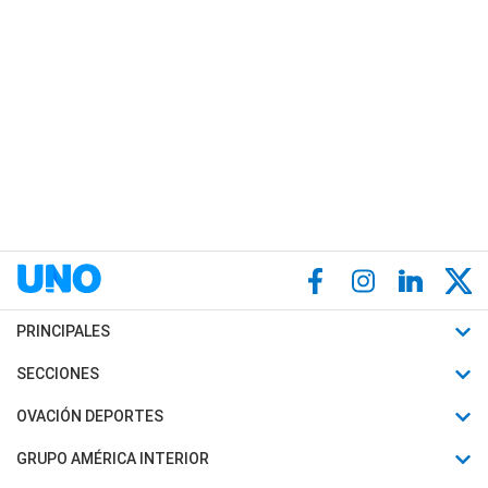
PRINCIPALES
Últimas Noticias
SECCIONES
Política
Horóscopo
OVACIÓN DEPORTES
Sociedad
Motores
Fútbol
GRUPO AMÉRICA INTERIOR
Policiales
Recetas