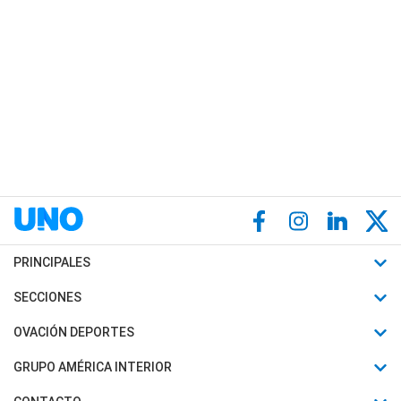
PRINCIPALES
Últimas Noticias
SECCIONES
Política
Horóscopo
OVACIÓN DEPORTES
Sociedad
Motores
Fútbol
GRUPO AMÉRICA INTERIOR
Policiales
Recetas
Mundial