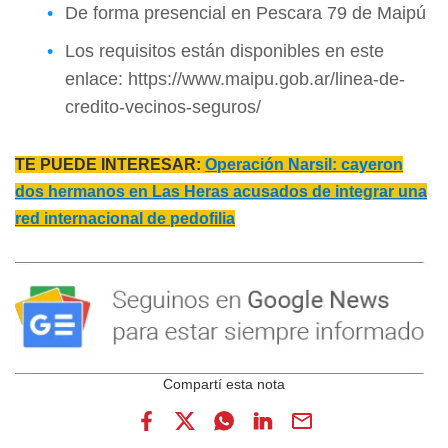
De forma presencial en Pescara 79 de Maipú
Los requisitos están disponibles en este
enlace: https://www.maipu.gob.ar/linea-de-
credito-vecinos-seguros/
TE PUEDE INTERESAR:
Operación Narsil: cayeron
dos hermanos en Las Heras acusados de integrar una
red internacional de pedofilia