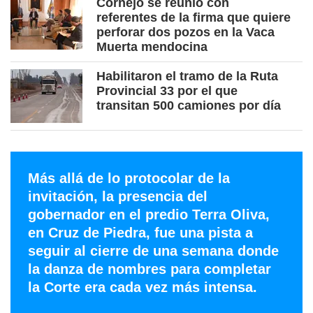
Cornejo se reunió con
referentes de la firma que quiere
perforar dos pozos en la Vaca
Muerta mendocina
Habilitaron el tramo de la Ruta
Provincial 33 por el que
transitan 500 camiones por día
Más allá de lo protocolar de la
invitación, la presencia del
gobernador en el predio Terra Oliva,
en Cruz de Piedra, fue una pista a
seguir al cierre de una semana donde
la danza de nombres para completar
la Corte era cada vez más intensa.