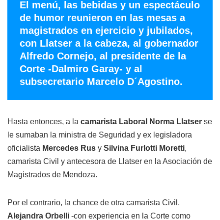
El menú, las bebidas y un espectáculo
de humor reunieron en las mesas a
magistrados en ejercicio y jubilados,
con Llatser a la cabeza, al gobernador
Alfredo Cornejo, al presidente de la
Corte -Dalmiro Garay- y al
subsecretario Marcelo D´Agostino.
Hasta entonces, a la
camarista Laboral Norma Llatser
se
le sumaban la ministra de Seguridad y ex legisladora
oficialista
Mercedes Rus
y
Silvina Furlotti Moretti
,
camarista Civil y antecesora de Llatser en la Asociación de
Magistrados de Mendoza.
Por el contrario, la chance de otra camarista Civil,
Alejandra Orbelli
-con experiencia en la Corte como