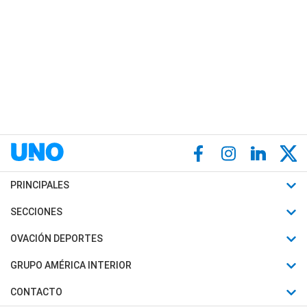
PRINCIPALES
Últimas Noticias
SECCIONES
Política
Horóscopo
OVACIÓN DEPORTES
Sociedad
Motores
Fútbol
GRUPO AMÉRICA INTERIOR
Policiales
Recetas
Mundial
Canal 7 en Vivo
CONTACTO
Judiciales
Trucos caseros