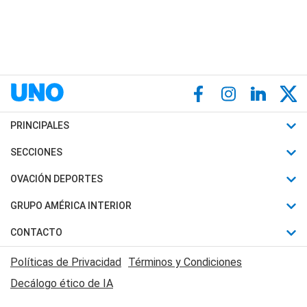
PRINCIPALES
Últimas Noticias
SECCIONES
Política
Horóscopo
OVACIÓN DEPORTES
Sociedad
Motores
Fútbol
GRUPO AMÉRICA INTERIOR
Policiales
Recetas
Mundial
Canal 7 en Vivo
CONTACTO
Judiciales
Trucos caseros
Automovilismo
Radio Nihuil
Acerca de Nosotros
Economia
Políticas de Privacidad
Términos y Condiciones
Series y Películas
Rugby
FM UNA
Contactanos
Decálogo ético de IA
Edictos y Solicitadas
Tenis
Radio Brava
Newsletter