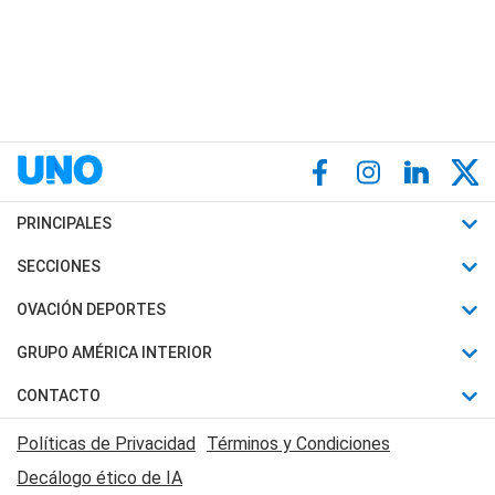
PRINCIPALES
Últimas Noticias
SECCIONES
Política
Horóscopo
OVACIÓN DEPORTES
Sociedad
Motores
Fútbol
GRUPO AMÉRICA INTERIOR
Policiales
Recetas
Mundial
Canal 7 en Vivo
CONTACTO
Judiciales
Trucos caseros
Automovilismo
Radio Nihuil
Acerca de Nosotros
Economia
Políticas de Privacidad
Términos y Condiciones
Series y Películas
Rugby
FM UNA
Contactanos
Decálogo ético de IA
Edictos y Solicitadas
Tenis