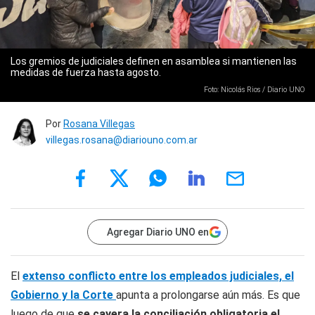
Los gremios de judiciales definen en asamblea si mantienen las
medidas de fuerza hasta agosto.
Foto: Nicolás Rios / Diario UNO
Por
Rosana Villegas
villegas.rosana@diariouno.com.ar
Agregar Diario UNO en
El
extenso conflicto entre los empleados judiciales, el
Gobierno y la Corte
apunta a prolongarse aún más. Es que
luego de que
se cayera la conciliación obligatoria el