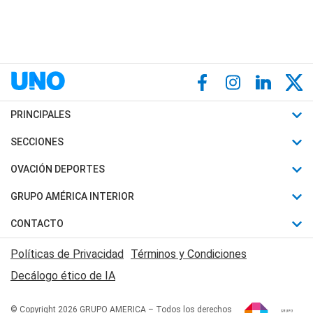
PRINCIPALES
Últimas Noticias
SECCIONES
Política
Horóscopo
OVACIÓN DEPORTES
Sociedad
Motores
Fútbol
GRUPO AMÉRICA INTERIOR
Policiales
Recetas
Mundial
Canal 7 en Vivo
CONTACTO
Judiciales
Trucos caseros
Automovilismo
Radio Nihuil
Acerca de Nosotros
Economia
Políticas de Privacidad
Términos y Condiciones
Series y Películas
Rugby
FM UNA
Contactanos
Decálogo ético de IA
Edictos y Solicitadas
Tenis
Radio Brava
Newsletter
Básquet
© Copyright 2026 GRUPO AMERICA – Todos los derechos
San Juan 8