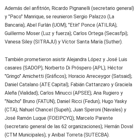
Además del anfitrión, Ricardo Pignanelli (secretario general)
y "Paco" Manrique, se reunieron Sergio Palazzo (La
Bancaria); Abel Furlán (UOM); "Etín" Ponce (ATILRA);
Guillermo Moser (Luz y fuerza); Carlos Ortega (Secasfpi);
Vanesa Siley (SITRAJU) y Víctor Santa María (Suther).
También prometieron asistir Alejandra López y José Luis
casares (SADOP); Norberto Di Próspero (APL); Héctor
"Gringo" Amichetti (Gráficos); Horacio Arreceygor (Satsaid);
Daniel Catalano (ATE Capital); Fabián Cattanzaro y Graciela
Aleña (Vialidad); Carlos Minucci (APSEE); Ana Rugiero y
"Nacho" Bruno (FATUN); Daniel Ricci (Fedun); Hugo Yasky
(CTA); Nahuel Chancel (Supeh); Juan Speroni (Navales) y
José Ramón Luque (FOEIPCYQ); Marcelo Parente
(secretario general de las 62 organizaciones); Hernán Doval
(CTM Municipales); y Aníbal Torreta (SUTECBA).