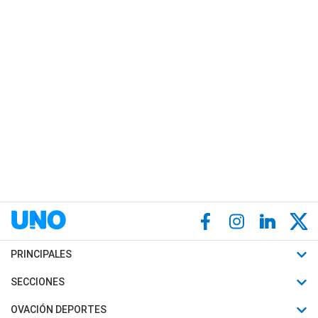
PRINCIPALES
Últimas Noticias
SECCIONES
Política
Horóscopo
OVACIÓN DEPORTES