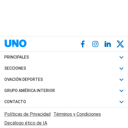
PRINCIPALES
Últimas Noticias
SECCIONES
Política
Horóscopo
OVACIÓN DEPORTES
Sociedad
Motores
Fútbol
GRUPO AMÉRICA INTERIOR
Policiales
Recetas
Mundial
Canal 7 en Vivo
CONTACTO
Judiciales
Trucos caseros
Automovilismo
Radio Nihuil
Acerca de Nosotros
Economia
Políticas de Privacidad
Términos y Condiciones
Series y Películas
Rugby
FM UNA
Contactanos
Decálogo ético de IA
Edictos y Solicitadas
Tenis