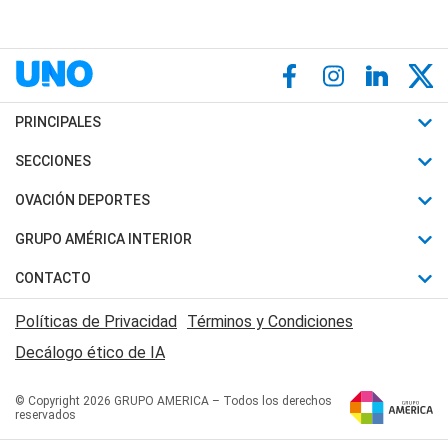
PRINCIPALES
Últimas Noticias
SECCIONES
Política
Horóscopo
OVACIÓN DEPORTES
Sociedad
Motores
Fútbol
GRUPO AMÉRICA INTERIOR
Policiales
Recetas
Mundial
Canal 7 en Vivo
CONTACTO
Judiciales
Trucos caseros
Automovilismo
Radio Nihuil
Acerca de Nosotros
Economia
Políticas de Privacidad
Términos y Condiciones
Series y Películas
Rugby
FM UNA
Contactanos
Decálogo ético de IA
Edictos y Solicitadas
Tenis
Radio Brava
Newsletter
Básquet
© Copyright 2026 GRUPO AMERICA – Todos los derechos
San Juan 8
reservados
Boxeo