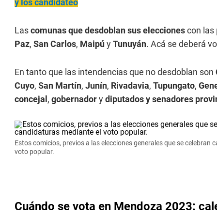
y los candidateó
Las
comunas que desdoblan sus elecciones
con las 
Paz
,
San Carlos
,
Maipú
y
Tunuyán
. Acá se deberá v
En tanto que las intendencias que no desdoblan son
Cuyo
,
San Martín
,
Junín
,
Rivadavia
,
Tupungato
,
Gene
concejal
,
gobernador
y
diputados y senadores provi
Estos comicios, previos a las elecciones generales que se celebran 
voto popular.
Cuándo se vota en Mendoza 2023: cale