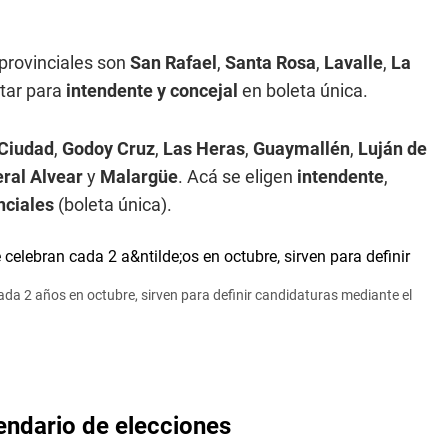
provinciales son
San Rafael
,
Santa Rosa
,
Lavalle
,
La
otar para
intendente y concejal
en boleta única.
Ciudad
,
Godoy Cruz
,
Las Heras
,
Guaymallén
,
Luján de
ral Alvear
y
Malargüe
. Acá se eligen
intendente
,
nciales
(boleta única).
cada 2 años en octubre, sirven para definir candidaturas mediante el
ndario de elecciones