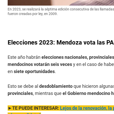
En 2023, se realizará la séptima edición consecutiva de las llamadas
fueron creadas por ley, en 2009.
Elecciones 2023: Mendoza vota las P
Este año habrán
elecciones nacionales, provinciale
mendocinos votarán seis veces
y en el caso de haber
en
siete oportunidades
.
Esto se debe al
desdoblamiento
que hicieron algun
provinciales
, mientras que
el Gobierno mendocino hi
►TE PUEDE INTERESAR:
Lejos de la renovación, la