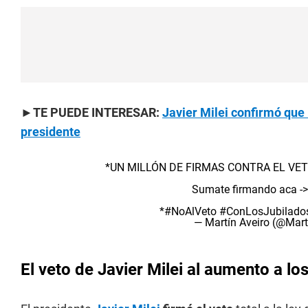
►TE PUEDE INTERESAR:
Javier Milei confirmó que
presidente
*UN MILLÓN DE FIRMAS CONTRA EL VETO
Sumate firmando aca -
*
#NoAlVeto
#ConLosJubilado
— Martín Aveiro (@Mart
El veto de Javier Milei al aumento a lo