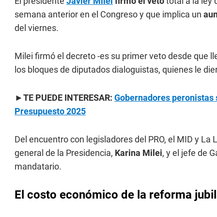
El presidente
Javier Milei
firmó el veto
total a la ley
semana anterior en el Congreso y que implica un
aum
del viernes.
Milei firmó el decreto -es su primer veto desde que 
los bloques de diputados dialoguistas, quienes le die
►TE PUEDE INTERESAR:
Gobernadores peronistas s
Presupuesto 2025
Del encuentro con legisladores del PRO, el MID y La L
general de la Presidencia,
Karina Milei
, y el jefe de 
mandatario.
El costo económico de la reforma jubil