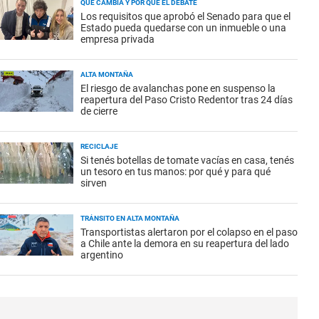
QUÉ CAMBIA Y POR QUÉ EL DEBATE
Los requisitos que aprobó el Senado para que el
Estado pueda quedarse con un inmueble o una
empresa privada
ALTA MONTAÑA
El riesgo de avalanchas pone en suspenso la
reapertura del Paso Cristo Redentor tras 24 días
de cierre
RECICLAJE
Si tenés botellas de tomate vacías en casa, tenés
un tesoro en tus manos: por qué y para qué
sirven
TRÁNSITO EN ALTA MONTAÑA
Transportistas alertaron por el colapso en el paso
a Chile ante la demora en su reapertura del lado
argentino