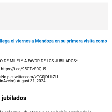
 llega el viernes a Mendoza en su primera visita como
 DE MILEI Y A FAVOR DE LOS JUBILADOS*
>
https://t.co/95GTzS0QU9
sNo
pic.twitter.com/vTG0jDHkZH
inAveiro)
August 31, 2024
s jubilados