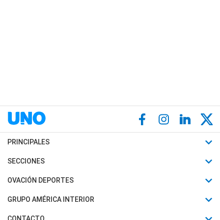
PRINCIPALES
Últimas Noticias
SECCIONES
Política
Horóscopo
OVACIÓN DEPORTES
Sociedad
Motores
Fútbol
GRUPO AMÉRICA INTERIOR
Policiales
Recetas
Mundial
Canal 7 en Vivo
CONTACTO