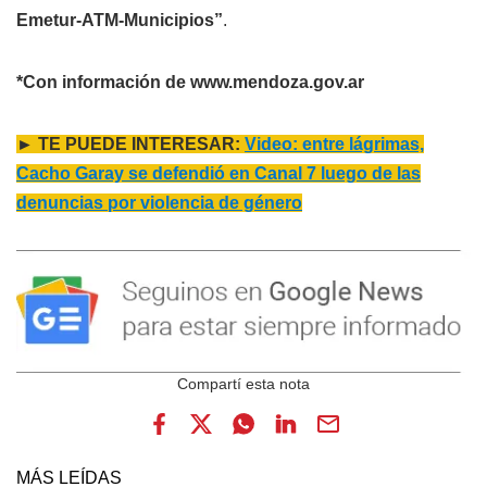
Emetur-ATM-Municipios”
.
*Con información de www.mendoza.gov.ar
► TE PUEDE INTERESAR:
Video: entre lágrimas,
Cacho Garay se defendió en Canal 7 luego de las
denuncias por violencia de género
MÁS LEÍDAS