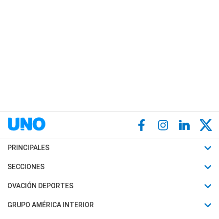
PRINCIPALES
Últimas Noticias
SECCIONES
Política
Horóscopo
OVACIÓN DEPORTES
Sociedad
Motores
Fútbol
GRUPO AMÉRICA INTERIOR
Policiales
Recetas