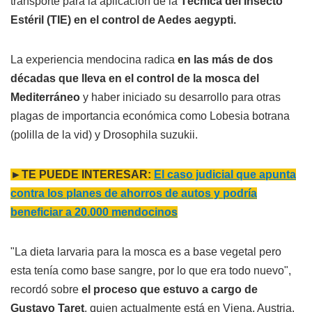
transporte para la aplicación de la
Técnica del Insecto
Estéril (TIE) en el control de Aedes aegypti.
La experiencia mendocina radica
en las más de dos
décadas que lleva en el control de la mosca del
Mediterráneo
y haber iniciado su desarrollo para otras
plagas de importancia económica como Lobesia botrana
(polilla de la vid) y Drosophila suzukii.
►TE PUEDE INTERESAR:
El caso judicial que apunta
contra los planes de ahorros de autos y podría
beneficiar a 20.000 mendocinos
"La dieta larvaria para la mosca es a base vegetal pero
esta tenía como base sangre, por lo que era todo nuevo",
recordó sobre
el proceso que estuvo a cargo de
Gustavo Taret
, quien actualmente está en Viena, Austria.