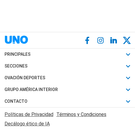
PRINCIPALES
Últimas Noticias
SECCIONES
Política
Horóscopo
OVACIÓN DEPORTES
Sociedad
Motores
Fútbol
GRUPO AMÉRICA INTERIOR
Policiales
Recetas
Mundial
Canal 7 en Vivo
CONTACTO
Judiciales
Trucos caseros
Automovilismo
Radio Nihuil
Acerca de Nosotros
Economia
Políticas de Privacidad
Términos y Condiciones
Series y Películas
Rugby
FM UNA
Contactanos
Decálogo ético de IA
Edictos y Solicitadas
Tenis
Radio Brava
Newsletter