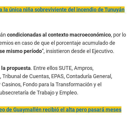
a la única niña sobreviviente del incendio de Tunuyán
tán
condicionadas al contexto macroeconómico
, por lo
remios en caso de que el porcentaje acumulado de
a ese mismo período
”, insistieron desde el Ejecutivo.
 la propuesta
. Entre ellos SUTE, Ampros,
, Tribunal de Cuentas, EPAS, Contaduría General,
 y Casinos, Fondo para la Transformación y el
Subsecretaría de Trabajo y Empleo.
teo de Guaymallén recibió el alta pero pasará meses