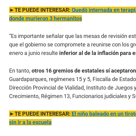
►TE PUEDE INTERESAR:
Quedó internada en terapi
donde murieron 3 hermanitos
“Es importante señalar que las mesas de revisión es
que el gobierno se compromete a reunirse con los g
enero a junio resulte
inferior al de la inflación par
En tanto,
otros 16 gremios de estatales sí aceptaron
Guardaparques, regímenes 15 y 5, Fiscalía de Estado
Dirección Provincial de Vialidad, Instituto de Juegos
Crecimiento, Régimen 13, Funcionarios judiciales y 
►TE PUEDE INTERESAR:
El niño baleado en un tiro
sin ir a la escuela