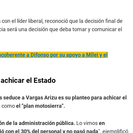
on el líder liberal, reconoció que la decisión final de
incia será una decisión que deba tomar y comunicar el
ncoherente a Difonso por su apoyo a Milei y el
 achicar el Estado
s seduce a Vargas Arizu es su planteo para achicar el
ió como
el "plan motosierra".
ón de la administración pública.
Lo vimos
en
jó con el 30% del personal y no pasó nada
", ejemplificó