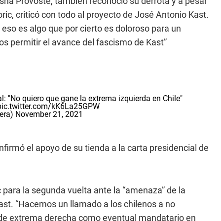
asna Provoste, también reconoció su derrota y a pesar
oric, criticó con todo al proyecto de José Antonio Kast.
 eso es algo que por cierto es doloroso para un
os permitir el avance del fascismo de Kast”
l: "No quiero que gane la extrema izquierda en Chile"
pic.twitter.com/kK6La25GPW
cera)
November 21, 2021
onfirmó el apoyo de su tienda a la carta presidencial de
ric para la segunda vuelta ante la “amenaza” de la
ast. “Hacemos un llamado a los chilenos a no
de extrema derecha como eventual mandatario en