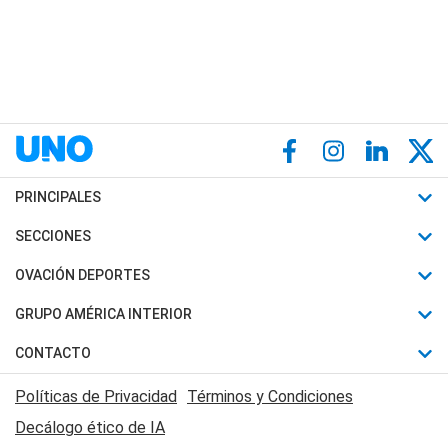
PRINCIPALES
Últimas Noticias
SECCIONES
Política
Horóscopo
OVACIÓN DEPORTES
Sociedad
Motores
Fútbol
GRUPO AMÉRICA INTERIOR
Policiales
Recetas
Mundial
Canal 7 en Vivo
CONTACTO
Judiciales
Trucos caseros
Automovilismo
Radio Nihuil
Acerca de Nosotros
Economia
Políticas de Privacidad
Términos y Condiciones
Series y Películas
Rugby
FM UNA
Contactanos
Decálogo ético de IA
Edictos y Solicitadas
Tenis