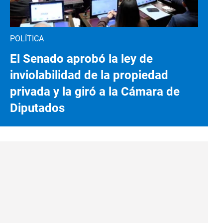
POLÍTICA
El Senado aprobó la ley de
inviolabilidad de la propiedad
privada y la giró a la Cámara de
Diputados