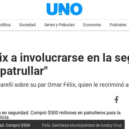
olítica
Sociedad
Series y Películas
Economia
Policiales
lix a involucrarse en la 
patrullar"
arelli sobre su par Omar Félix, quien le recriminó
idad. Compró $500
Foto: Gentileza Municipalidad de Godoy Cruz