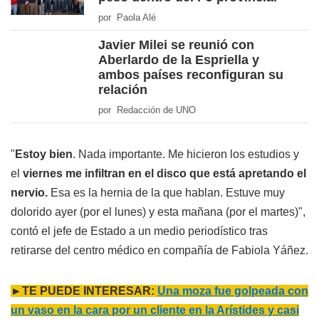
por Paola Alé
Javier Milei se reunió con
Aberlardo de la Espriella y
ambos países reconfiguran su
relación
por Redacción de UNO
"
Estoy bien
. Nada importante. Me hicieron los estudios y
el
viernes me infiltran en el disco que está apretando el
nervio.
Esa es la hernia de la que hablan. Estuve muy
dolorido ayer (por el lunes) y esta mañana (por el martes)",
contó el jefe de Estado a un medio periodístico tras
retirarse del centro médico en compañía de Fabiola Yáñez.
►TE PUEDE INTERESAR:
Una moza fue golpeada con
un vaso en la cara por un cliente en la Arístides y casi