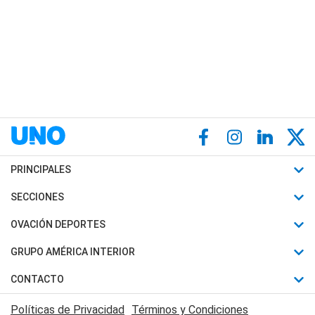
PRINCIPALES
Últimas Noticias
SECCIONES
Política
Horóscopo
OVACIÓN DEPORTES
Sociedad
Motores
Fútbol
GRUPO AMÉRICA INTERIOR
Policiales
Recetas
Mundial
Canal 7 en Vivo
CONTACTO
Judiciales
Trucos caseros
Automovilismo
Radio Nihuil
Acerca de Nosotros
Economia
Políticas de Privacidad
Términos y Condiciones
Series y Películas