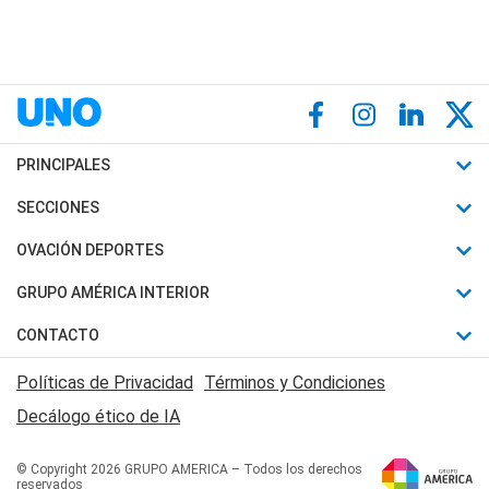
PRINCIPALES
Últimas Noticias
SECCIONES
Política
Horóscopo
OVACIÓN DEPORTES
Sociedad
Motores
Fútbol
GRUPO AMÉRICA INTERIOR
Policiales
Recetas
Mundial
Canal 7 en Vivo
CONTACTO
Judiciales
Trucos caseros
Automovilismo
Radio Nihuil
Acerca de Nosotros
Economia
Políticas de Privacidad
Términos y Condiciones
Series y Películas
Rugby
FM UNA
Contactanos
Decálogo ético de IA
Edictos y Solicitadas
Tenis
Radio Brava
Newsletter
Básquet
© Copyright 2026 GRUPO AMERICA – Todos los derechos
San Juan 8
reservados