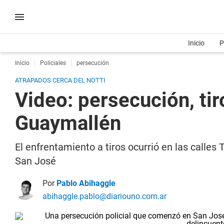
Inicio
P
Inicio
Policiales
persecución
ATRAPADOS CERCA DEL NOTTI
Video: persecución, ti
Guaymallén
El enfrentamiento a tiros ocurrió en las calle
San José
Por
Pablo Abihaggle
abihaggle.pablo@diariouno.com.ar