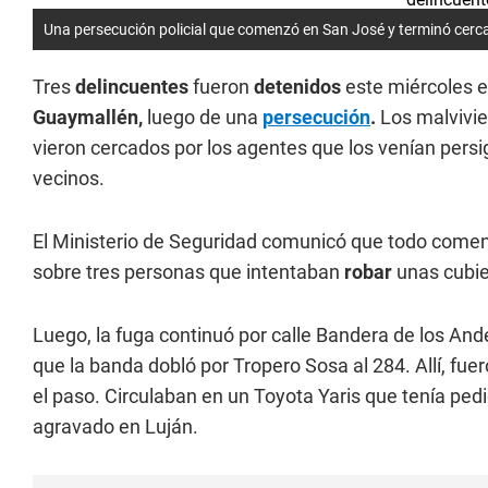
Una persecución policial que comenzó en San José y terminó cerca 
Tres
delincuentes
fueron
detenidos
este miércoles e
Guaymallén,
luego de una
persecución
.
Los malvivien
vieron cercados por los agentes que los venían pers
vecinos.
El Ministerio de Seguridad comunicó que todo comenz
sobre tres personas que intentaban
robar
unas cubier
Luego, la fuga continuó por calle Bandera de los And
que la banda dobló por Tropero Sosa al 284. Allí, fue
el paso. Circulaban en un Toyota Yaris que tenía ped
agravado en Luján.