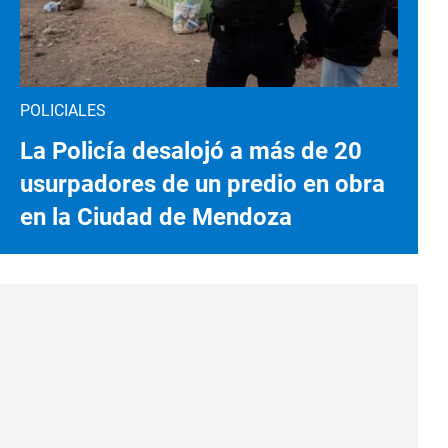
POLICIALES
La Policía desalojó a más de 20
usurpadores de un predio en obra
en la Ciudad de Mendoza