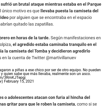
sufrió un brutal ataque mientras estaba en el Parque
 único motivo es que
llevaba puesta la camiseta del
video
por alguien que se encontraba en el espacio
abrían quitado las zapatillas.
brero en horas de la tarde.
Según manifestaciones en
olpiza,
el agredido estaba caminaba tranquilo en el
a la camiseta del Tomba y decidieron agredirlo
en la cuenta de Twitter @martivillanuev
agaron a piñas a ese chico por ser de otro equipo. No pueden
era y quien sabe que más llevaba, realmente son un asco.
com/3RmKJTepgj
ev)
February 15, 2021
es o adolescentes atacan con furia al hincha del
as gritar para que le roben la camiseta
, como si se