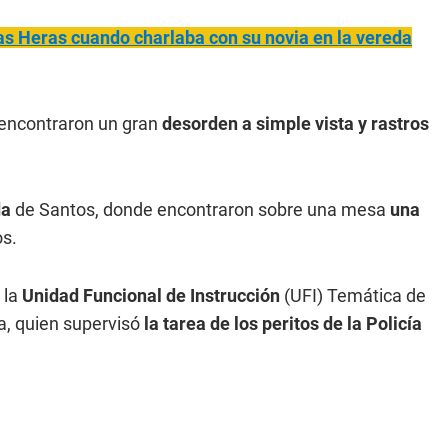
as Heras cuando charlaba con su novia en la vereda
encontraron un gran
desorden a simple vista y rastros
da
de Santos, donde encontraron sobre una mesa
una
os.
 la
Unidad Funcional de Instrucción
(UFI) Temática de
, quien supervisó
la tarea de los peritos de la Policía