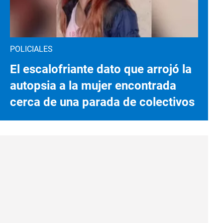
POLICIALES
El escalofriante dato que arrojó la
autopsia a la mujer encontrada
cerca de una parada de colectivos