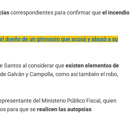
icias
correspondientes para confirmar que
el incendio
el dueño de un gimnasio que acosó y abusó a su
e Santos al considerar que
existen
elementos de
de Galván y Campolla, como así también el robo,
epresentante del Ministerio Público Fiscal, quien
dos para que se
realicen las autopsias