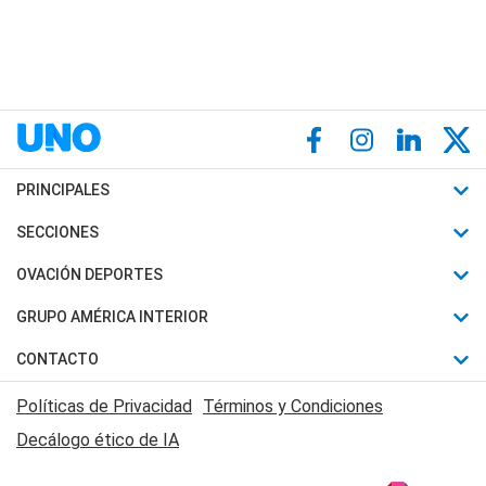
PRINCIPALES
Últimas Noticias
SECCIONES
Política
Horóscopo
OVACIÓN DEPORTES
Sociedad
Motores
Fútbol
GRUPO AMÉRICA INTERIOR
Policiales
Recetas
Mundial
Canal 7 en Vivo
CONTACTO
Judiciales
Trucos caseros
Automovilismo
Radio Nihuil
Acerca de Nosotros
Economia
Políticas de Privacidad
Términos y Condiciones
Series y Películas
Rugby
FM UNA
Contactanos
Decálogo ético de IA
Edictos y Solicitadas
Tenis
Radio Brava
Newsletter