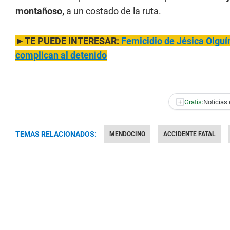
montañoso,
a un costado de la ruta.
►
TE PUEDE INTERESAR:
Femicidio de Jésica Olguín
complican al detenido
+
Gratis:
Noticias 
TEMAS RELACIONADOS:
MENDOCINO
ACCIDENTE FATAL