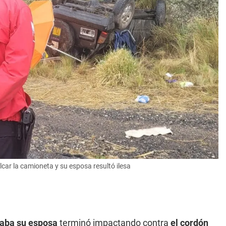
car la camioneta y su esposa resultó ilesa
jaba su esposa
terminó impactando contra
el cordón