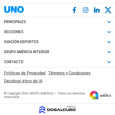
PRINCIPALES
Últimas Noticias
SECCIONES
Política
Horóscopo
OVACIÓN DEPORTES
Sociedad
Motores
Fútbol
GRUPO AMÉRICA INTERIOR
Policiales
Recetas
Mundial
Canal 7 en Vivo
CONTACTO
Judiciales
Trucos caseros
Automovilismo
Radio Nihuil
Acerca de Nosotros
Economia
Políticas de Privacidad
Términos y Condiciones
Series y Películas
Rugby
FM UNA
Contactanos
Decálogo ético de IA
Edictos y Solicitadas
Tenis
Radio Brava
Newsletter
Básquet
© Copyright 2026 GRUPO AMERICA – Todos los derechos
San Juan 8
reservados
Boxeo
Fuera de Juego