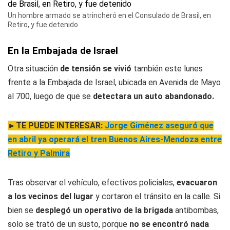
Un hombre armado se atrincheró en el Consulado de Brasil, en
Retiro, y fue detenido
En la Embajada de Israel
Otra situación
de tensión se vivió
también este lunes
frente a la Embajada de Israel, ubicada en Avenida de Mayo
al 700, luego de que se
detectara un auto abandonado.
►TE PUEDE INTERESAR:
Jorge Giménez aseguró que
en abril ya operará el tren Buenos Aires-Mendoza entre
Retiro y Palmira
Tras observar el vehículo, efectivos policiales,
evacuaron
a los vecinos del lugar
y cortaron el tránsito en la calle. Si
bien se
desplegó un operativo de la brigada
antibombas,
solo se trató de un susto, porque
no se encontró nada