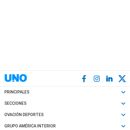
PRINCIPALES
Últimas Noticias
SECCIONES
Política
Horóscopo
OVACIÓN DEPORTES
Sociedad
Motores
Fútbol
GRUPO AMÉRICA INTERIOR