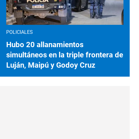
POLICIALES
Hubo 20 allanamientos
simultáneos en la triple frontera de
Luján, Maipú y Godoy Cruz