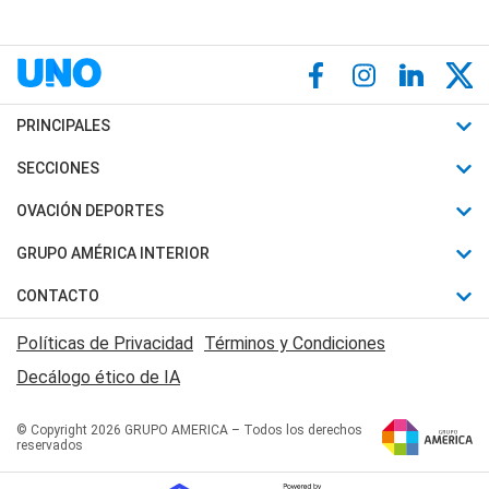
PRINCIPALES
Últimas Noticias
SECCIONES
Política
Horóscopo
OVACIÓN DEPORTES
Sociedad
Motores
Fútbol
GRUPO AMÉRICA INTERIOR
Policiales
Recetas
Mundial
Canal 7 en Vivo
CONTACTO
Judiciales
Trucos caseros
Automovilismo
Radio Nihuil
Acerca de Nosotros
Economia
Políticas de Privacidad
Términos y Condiciones
Series y Películas
Rugby
FM UNA
Contactanos
Decálogo ético de IA
Edictos y Solicitadas
Tenis
Radio Brava
Newsletter
Básquet
© Copyright 2026 GRUPO AMERICA – Todos los derechos
San Juan 8
reservados
Boxeo