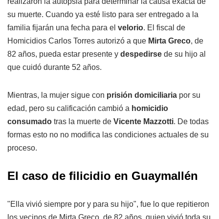
realizaron la autopsia para determinar la causa exacta de
su muerte. Cuando ya esté listo para ser entregado a la
familia fijarán una fecha para el
velorio
. El fiscal de
Homicidios Carlos Torres autorizó a que
Mirta Greco
, de
82 años, pueda estar presente y
despedirse
de su hijo al
que cuidó durante 52 años.
Mientras, la mujer sigue con
prisión domiciliaria
por su
edad, pero su calificación cambió a
homicidio
consumado
tras la muerte de
Vicente Mazzotti
. De todas
formas esto no no modifica las condiciones actuales de su
proceso.
El caso de filicidio en Guaymallén
"Ella vivió siempre por y para su hijo", fue lo que repitieron
los vecinos de Mirta Greco, de 82 años, quien vivió toda su