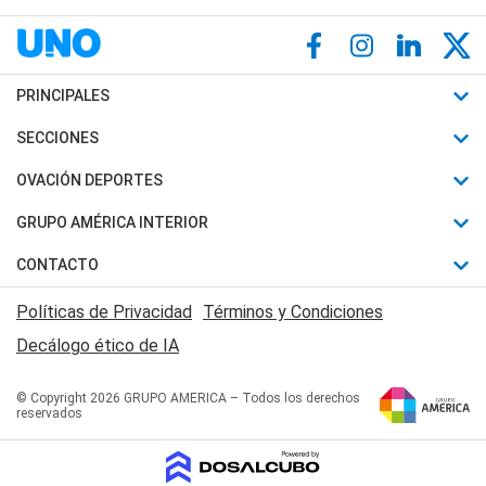
PRINCIPALES
Últimas Noticias
SECCIONES
Política
Horóscopo
OVACIÓN DEPORTES
Sociedad
Motores
Fútbol
GRUPO AMÉRICA INTERIOR
Policiales
Recetas
Mundial
Canal 7 en Vivo
CONTACTO
Judiciales
Trucos caseros
Automovilismo
Radio Nihuil
Acerca de Nosotros
Economia
Políticas de Privacidad
Términos y Condiciones
Series y Películas
Rugby
FM UNA
Contactanos
Decálogo ético de IA
Edictos y Solicitadas
Tenis
Radio Brava
Newsletter
Básquet
© Copyright 2026 GRUPO AMERICA – Todos los derechos
San Juan 8
reservados
Boxeo
Fuera de Juego