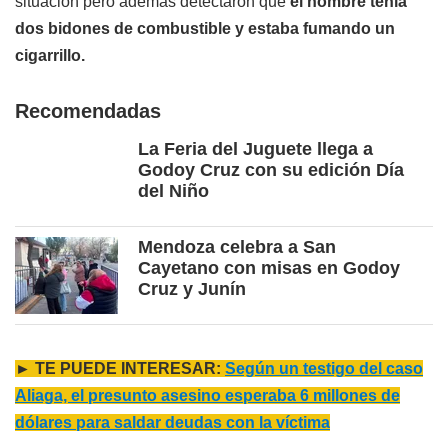
situación pero además detectaron que
el hombre tenía
dos bidones de combustible y estaba fumando un
cigarrillo.
Recomendadas
La Feria del Juguete llega a
Godoy Cruz con su edición Día
del Niño
Mendoza celebra a San
Cayetano con misas en Godoy
Cruz y Junín
► TE PUEDE INTERESAR:
Según un testigo del caso
Aliaga, el presunto asesino esperaba 6 millones de
dólares para saldar deudas con la víctima