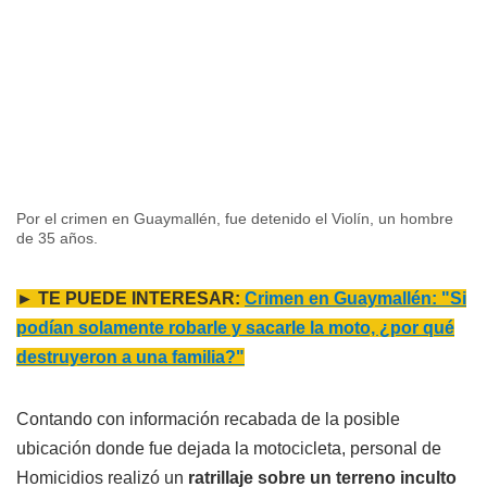
Por el crimen en Guaymallén, fue detenido el Violín, un hombre
de 35 años.
► TE PUEDE INTERESAR:
Crimen en Guaymallén: "Si
podían solamente robarle y sacarle la moto, ¿por qué
destruyeron a una familia?"
Contando con información recabada de la posible
ubicación donde fue dejada la motocicleta, personal de
Homicidios realizó un
ratrillaje sobre un terreno inculto