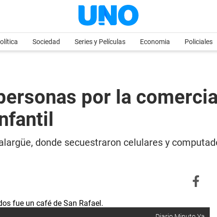
olítica
Sociedad
Series y Películas
Economia
Policiales
 personas por la comerci
nfantil
Malargüe, donde secuestraron celulares y computad
Diario Minuto Ya