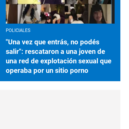
POLICIALES
"Una vez que entrás, no podés
salir": rescataron a una joven de
una red de explotación sexual que
operaba por un sitio porno