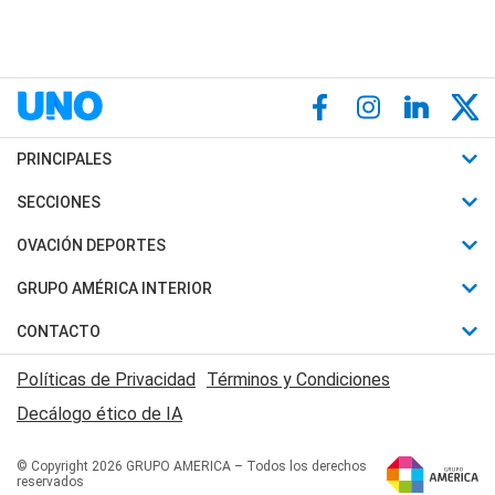
PRINCIPALES
Últimas Noticias
SECCIONES
Política
Horóscopo
OVACIÓN DEPORTES
Sociedad
Motores
Fútbol
GRUPO AMÉRICA INTERIOR
Policiales
Recetas
Mundial
Canal 7 en Vivo
CONTACTO
Judiciales
Trucos caseros
Automovilismo
Radio Nihuil
Acerca de Nosotros
Economia
Políticas de Privacidad
Términos y Condiciones
Series y Películas
Rugby
FM UNA
Contactanos
Decálogo ético de IA
Edictos y Solicitadas
Tenis
Radio Brava
Newsletter
Básquet
© Copyright 2026 GRUPO AMERICA – Todos los derechos
San Juan 8
reservados