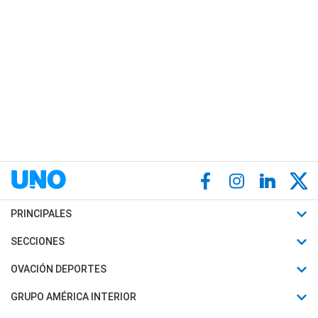
PRINCIPALES
Últimas Noticias
SECCIONES
Política
Horóscopo
OVACIÓN DEPORTES
Sociedad
Motores
Fútbol
GRUPO AMÉRICA INTERIOR
Policiales
Recetas