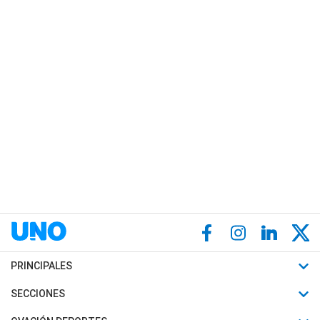
PRINCIPALES
Últimas Noticias
SECCIONES
Política