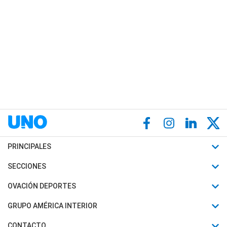
PRINCIPALES
Últimas Noticias
SECCIONES
Política
Horóscopo
OVACIÓN DEPORTES
Sociedad
Motores
Fútbol
GRUPO AMÉRICA INTERIOR
Policiales
Recetas
Mundial
Canal 7 en Vivo
CONTACTO