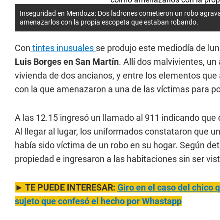
Inseguridad en Mendoza: Dos ladrones cometieron un robo agravado
amenazarlos con la propia escopeta que estaban robando.
Con
tintes inusuales
se produjo este mediodía de lu
Luis Borges en San Martín
. Allí dos malvivientes, un
vivienda de dos ancianos, y entre los elementos que
con la que amenazaron a una de las víctimas para p
A las 12.15 ingresó un llamado al 911 indicando que
Al llegar al lugar, los uniformados constataron que
había sido víctima de un robo en su hogar. Según deta
propiedad e ingresaron a las habitaciones sin ser vis
► TE PUEDE INTERESAR:
Giro en el caso del chico
sujeto que confesó el hecho por Whastapp