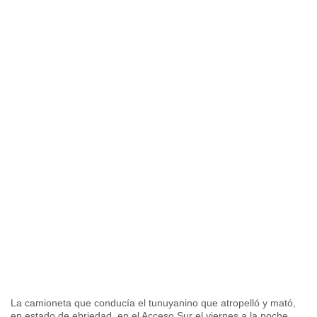
La camioneta que conducía el tunuyanino que atropelló y mató,
en estado de ebriedad, en el Acceso Sur el viernes a la noche.