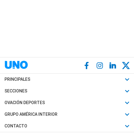
PRINCIPALES
Últimas Noticias
SECCIONES
Política
Horóscopo
OVACIÓN DEPORTES
Sociedad
Motores
Fútbol
GRUPO AMÉRICA INTERIOR
Policiales
Recetas
Mundial
Canal 7 en Vivo
CONTACTO
Judiciales
Trucos caseros
Automovilismo