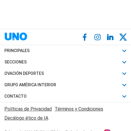
PRINCIPALES
Últimas Noticias
SECCIONES
Política
Horóscopo
OVACIÓN DEPORTES
Sociedad
Motores
Fútbol
GRUPO AMÉRICA INTERIOR
Policiales
Recetas
Mundial
Canal 7 en Vivo
CONTACTO
Judiciales
Trucos caseros
Automovilismo
Radio Nihuil
Acerca de Nosotros
Economia
Políticas de Privacidad
Términos y Condiciones
Series y Películas
Rugby
FM UNA
Contactanos
Decálogo ético de IA
Edictos y Solicitadas
Tenis
Radio Brava
Newsletter