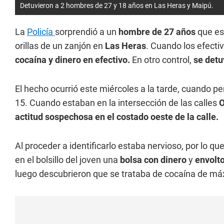
Detuvieron a 2 hombres de 27 y 18 años en Las Heras y Maipú.
La
Policía
sorprendió a un
hombre de 27 años
que es
orillas de un zanjón en
Las Heras
. Cuando los efecti
cocaína y dinero en efectivo.
En otro control,
se detu
El hecho ocurrió este miércoles a la tarde, cuando pe
15. Cuando estaban en la intersección de las calles
O
actitud sospechosa en el costado oeste de la calle.
Al proceder a identificarlo estaba nervioso, por lo qu
en el bolsillo del joven una
bolsa con dinero
y
envolt
luego descubrieron que se trataba de cocaína de m