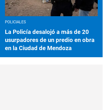
POLICIALES
La Policía desalojó a más de 20
usurpadores de un predio en obra
en la Ciudad de Mendoza